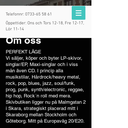
Telefonnr:
0733-65 58 61
Öppettider: Ons och Tors 12-18, Fre 12-17,
Lör 11-14
Om oss
PERFEKT LÄGE
Vi säljer, köper och byter LP-skivor,
singlar/EP, Maxi-singlar och i viss
mån även CD. I princip alla
musikstilar, Hårdrock/heavy metal,
rock, pop, blues, jazz, soul/funk,
prog, punk, synth/electronic, reggae,
hip hop, Rock´n roll med mera.
Skivbutiken ligger nu på Malmgatan 2
i Skara, strategiskt placerad mitt i
Skaraborg mellan Stockholm och
Göteborg. Mitt på Europaväg 20/E20.