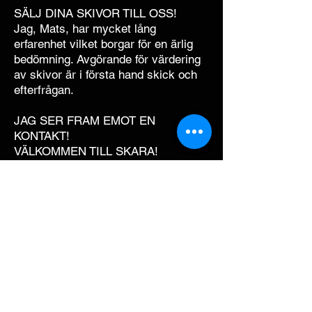
SÄLJ DINA SKIVOR TILL OSS!
Jag, Mats, har mycket lång
erfarenhet vilket borgar för en ärlig
bedömning. Avgörande för värdering
av skivor är i första hand skick och
efterfrågan.
JAG SER FRAM EMOT EN
KONTAKT!
VÄLKOMMEN TILL SKARA!
Mats Polzer
Järnvägsgatan 12
532 39 Skara
Sweden
vinyl@jackdawrecords.se
Phone: (+46)0733-65 58 61
Opening Hours​
Wednesday & Thursday 12 PM - 6 PM